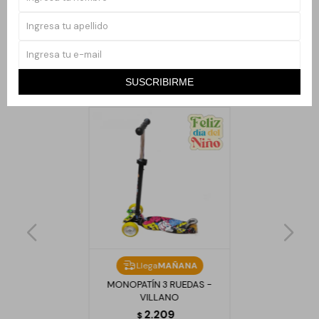
cada aventura.
SUSCRIBIRME
Productos que te pueden interesar
Llega
MAÑANA
MONOPATÍN 3 RUEDAS -
VILLANO
2.209
$