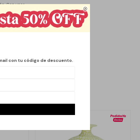
ión. Con unas

erfectamente a
la convierte en un
marca Elegance Decor
lejo de estilo y
e arte que invita a la
emente su decoración,
y belleza a su entorno
mail con tu código de descuento.