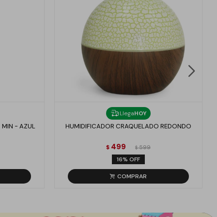
Llega
HOY
 MIN - AZUL
HUMIDIFICADOR CRAQUELADO REDONDO
499
$
599
$
16