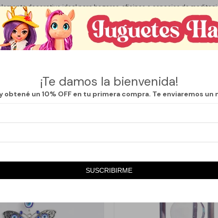
elemento decorativo ideal para hogares, oficinas o espacios de meditac
m de largo, 13 cm de ancho y 7 cm de altura, esta escultura se adapta p
itrinas. Su temática de tortuga simboliza longevidad y sabiduría, lo que 
para seres queridos o un atractivo añadido a su colección personal. La 
promiso con la calidad y el diseño, asegurando que cada pieza sea un ref
rtuga translúcida no solo es un objeto decorativo, sino también una obra d
¡Te damos la bienvenida!
z interior. Ideal para quienes buscan un elemento distintivo que compl
fecta para amantes de la naturaleza y el arte. Añada un toque de calma 
 y obtené un 10% OFF en tu primera compra. Te enviaremos un 
rtuga decorativa.
SUSCRIBIRME