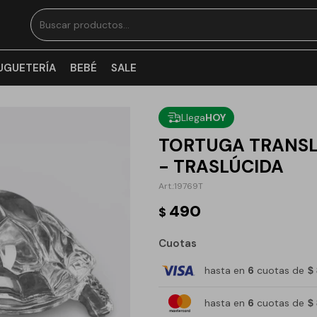
UGUETERÍA
BEBÉ
SALE
Llega
HOY
TORTUGA TRANSL
- TRASLÚCIDA
19769T
490
$
Cuotas
hasta en
6
cuotas de
$
hasta en
6
cuotas de
$