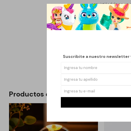
convirtiéndola en un 
dimensiones de 17,5 c
estanterías, mesas o v
regalo significativo 
se destaca por su com
sofisticación. Esta to
contemplación y la pa
esta escultura es per
Suscribite a nuestro newsletter
con esta exquisita to
Productos que te pueden interesar