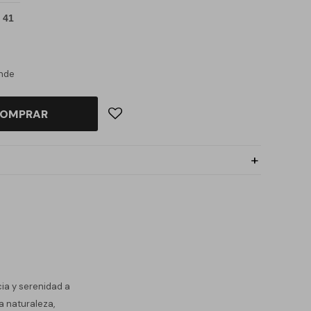
 41
ande
OMPRAR
ia y serenidad a
a naturaleza,