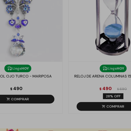
Llega
HOY
Llega
HOY
OL OJO TURCO - MARIPOSA
RELOJ DE ARENA COLUMNAS 15
490
490
$
$
690
$
28