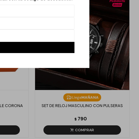
Llega
MAÑANA
BLE CORONA
SET DE RELOJ MASCULINO CON PULSERAS
790
$