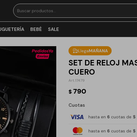
UGUETERÍA
BEBÉ
SALE
Llega
MAÑANA
SET DE RELOJ MA
CUERO
17479
790
$
Cuotas
hasta en
6
cuotas de
$
hasta en
6
cuotas de
$