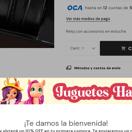
hasta en
12
cuotas de
$
Ver más medios de pago
Reloj con accesorios en estuche.
C
1
Métodos y costos de envío
CARACTERÍSTICAS
Género
Hombre
¡Te damos la bienvenida!
 y obtené un 10% OFF en tu primera compra. Te enviaremos un 