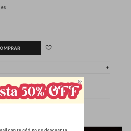
 66
OMPRAR

mail con tu código de descuento.