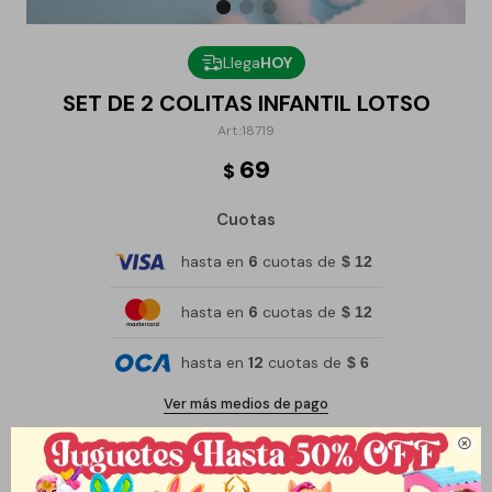
Llega
HOY
SET DE 2 COLITAS INFANTIL LOTSO
18719
69
$
Cuotas
hasta en
6
cuotas de
$ 12
hasta en
6
cuotas de
$ 12
hasta en
12
cuotas de
$ 6
Ver más medios de pago

Métodos y costos de envío