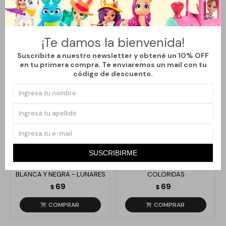
Productos que te pueden interesar
¡Te damos la bienvenida!
Suscribite a nuestro newsletter y obtené un 10% OFF
en tu primera compra. Te enviaremos un mail con tu
código de descuento.
Llega
HOY
Llega
HOY
SUSCRIBIRME
COLITA PARA CABELLO
SET DE COLITAS X2
BLANCA Y NEGRA - LUNARES
COLORIDAS
69
69
$
$