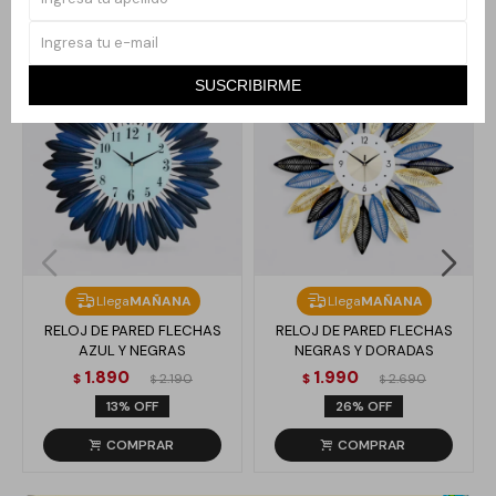
Productos que te pueden interesar
SUSCRIBIRME
Llega
MAÑANA
Llega
MAÑANA
RELOJ DE PARED FLECHAS
RELOJ DE PARED FLECHAS
AZUL Y NEGRAS
NEGRAS Y DORADAS
1.890
1.990
$
2.190
$
2.690
$
$
13
26