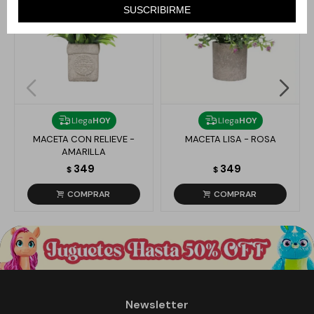
SUSCRIBIRME
Llega
HOY
Llega
HOY
MACETA CON RELIEVE -
MACETA LISA - ROSA
AMARILLA
349
349
$
$
Newsletter