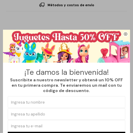
Métodos y costos de envío
Descripción

Decora tus espacios con un toque natural sin necesidad de
cuidados. Su diseño realista y tamaño compacto la hacen ideal
¡Te damos la bienvenida!
para escritorios, estanterías o mesas auxiliares. Perfecta para dar
Suscribite a nuestro newsletter y obtené un 10% OFF
frescura y estilo a cualquier ambiente
en tu primera compra. Te enviaremos un mail con tu
código de descuento.
Productos que te pueden interesar