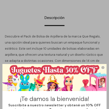
Descripción
Descubre el Pack de Bolsa de Arpillera de la marca Que Regalo,
una opción ideal para quienes buscan un empaque funcional y
estético. Este set incluye 10 unidades de bolsas elaboradas en
arpillera, que ofrecen una textura natural y un diseño rústico que
se adapta a distintas ocasiones. Con dimensiones de 14 cm de
altura y 10 cm de largo, estas bolsas son perfectas para envolver

pequeños obsequios o para utilizar en proyectos de decoración.
Gracias a su material ecológico, contribuyes al cuidado del medio
ambiente, haciendo una elección responsable y sostenible. Su
versatilidad permite que sean empleadas en diferentes
¡Te damos la bienvenida!
situaciones, desde presentaciones de regalos hasta
Suscribite a nuestro newsletter y obtené un 10% OFF
decoraciones en eventos. La ausencia de adhesivos y manijas