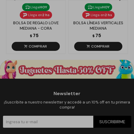
Llega
HOY
Llega
HOY
Llega en
2 hs
Llega en
2 hs
BOLSA DE REGALO LOVE
BOLSA LÍNEAS VERTICALES
MEDIANA - CORA
MEDIANA
75
75
$
$
Newsletter
¡Suscribite a nuestro newsletter y accedé a un 10% off en tu primera
compra!
SUSCRIBIRME