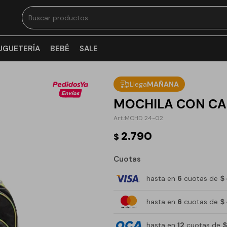
UGUETERÍA
BEBÉ
SALE
Llega
MAÑANA
MOCHILA CON CA
MCHD 24-02
2.790
$
Cuotas
hasta en
6
cuotas de
$
hasta en
6
cuotas de
$
hasta en
12
cuotas de
$