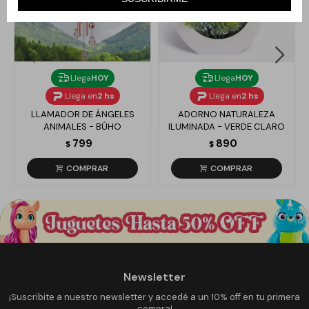
Llega
HOY
Llega
HOY
Llega en
2 hs
Llega en
2 hs
LLAMADOR DE ÁNGELES
ADORNO NATURALEZA
ANIMALES - BÚHO
ILUMINADA - VERDE CLARO
799
890
$
$
Newsletter
¡Suscribite a nuestro newsletter y accedé a un 10% off en tu primera
compra!