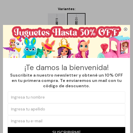
Variantes:

Métodos y costos de envío
CARACTERÍSTICAS
¡Te damos la bienvenida!
Material
Metal
Suscribite a nuestro newsletter y obtené un 10% OFF
en tu primera compra. Te enviaremos un mail con tu
código de descuento.
Productos que te pueden interesar
SUSCRIBIRME