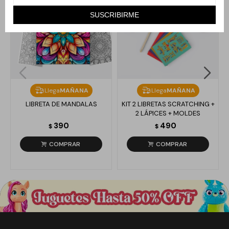
SUSCRIBIRME
Llega
MAÑANA
Llega
MAÑANA
LIBRETA DE MANDALAS
KIT 2 LIBRETAS SCRATCHING +
2 LÁPICES + MOLDES
390
490
$
$