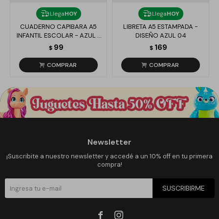
Llega
HOY
Llega
HOY
CUADERNO CAPIBARA A5
LIBRETA A5 ESTAMPADA -
INFANTIL ESCOLAR - AZUL Y
DISEÑO AZUL 04
ROSA
99
169
$
$
Newsletter
¡Suscribite a nuestro newsletter y accedé a un 10% off en tu primera
compra!
SUSCRIBIRME

