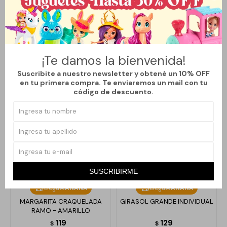
Métodos y costos de envío
¡Te damos la bienvenida!
Productos que te pueden interesar
Suscribite a nuestro newsletter y obtené un 10% OFF
en tu primera compra. Te enviaremos un mail con tu
código de descuento.
SUSCRIBIRME
Llega
MAÑANA
Llega
MAÑANA
MARGARITA CRAQUELADA
GIRASOL GRANDE INDIVIDUAL
RAMO - AMARILLO
119
129
$
$