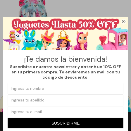

Llega
MAÑANA
¡Te damos la bienvenida!
CASCO DE VAMPIRINA
Suscribite a nuestro newsletter y obtené un 10% OFF
1.320
$
en tu primera compra. Te enviaremos un mail con tu
código de descuento.
SUSCRIBIRME
Newsletter