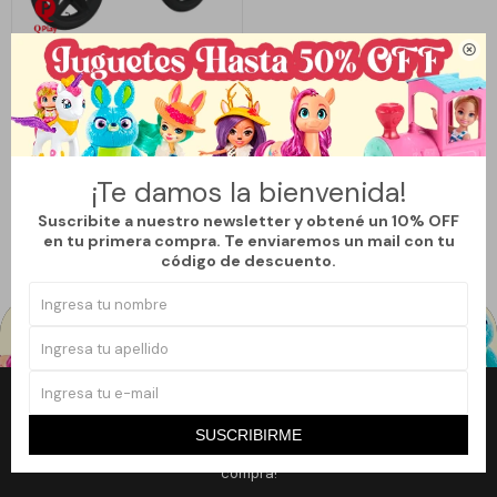

Llega
MAÑANA
BICICLETA S/PEDALES QPLAY
TECH - VIOLETA
2.990
$
¡Te damos la bienvenida!
Suscribite a nuestro newsletter y obtené un 10% OFF
en tu primera compra. Te enviaremos un mail con tu
código de descuento.
Newsletter
SUSCRIBIRME
¡Suscribite a nuestro newsletter y accedé a un 10% off en tu primera
compra!