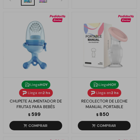
Llega
HOY
Llega
HOY
Llega en
2 hs
Llega en
2 hs
CHUPETE ALIMENTADOR DE
RECOLECTOR DE LECHE
FRUTAS PARA BEBÉS
MANUAL PORTABLE
599
850
$
$