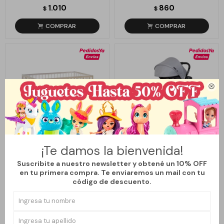
1.010
860
$
$

¡Te damos la bienvenida!
Llega
HOY
Llega
HOY
Suscribite a nuestro newsletter y obtené un 10% OFF
en tu primera compra. Te enviaremos un mail con tu
Llega en
2 hs
Llega en
2 hs
código de descuento.
TUL DE CUNA
COCHE TANGO MINI STROLLER
540
8.360
$
$