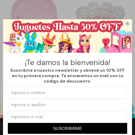

Llega
LUNES
Llega
LUNES
GORRA PARA BEBÉ RECIÉN
CONJUNTO DE BOTINES Y
¡Te damos la bienvenida!
NACIDO - ROSA
MANOPLAS
Suscribite a nuestro newsletter y obtené un 10% OFF
325
300
$
$
en tu primera compra. Te enviaremos un mail con tu
código de descuento.
SUSCRIBIRME
Newsletter