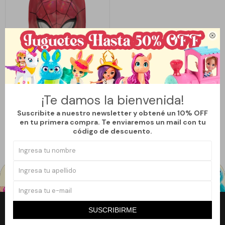

Llega
MAÑANA
¡Te damos la bienvenida!
MOCHILA HOMBRE ARAÑA 3D
Suscribite a nuestro newsletter y obtené un 10% OFF
1.590
$
en tu primera compra. Te enviaremos un mail con tu
código de descuento.
SUSCRIBIRME
Newsletter