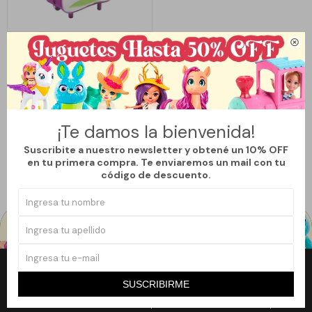

Llega
HOY
Llega en
2 hs
MOCHILA INFANTIL LA CASA DE
GABBY - MODELO 1
1.269
$
¡Te damos la bienvenida!
Suscribite a nuestro newsletter y obtené un 10% OFF
en tu primera compra. Te enviaremos un mail con tu
código de descuento.
Newsletter
SUSCRIBIRME
¡Suscribite a nuestro newsletter y accedé a un 10% off en tu primera