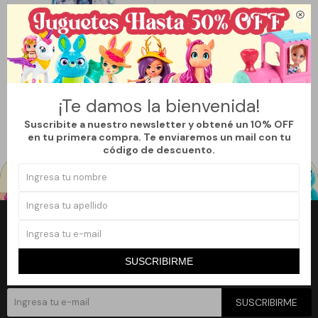

Llega
MAÑANA
MOCHILA DE FORTNITE
2.059
$
¡Te damos la bienvenida!
Suscribite a nuestro newsletter y obtené un 10% OFF
en tu primera compra. Te enviaremos un mail con tu
código de descuento.
Newsletter
¡Suscribite a nuestro newsletter y accedé a un 10% off en tu primera
SUSCRIBIRME
compra!
SUSCRIBIRME