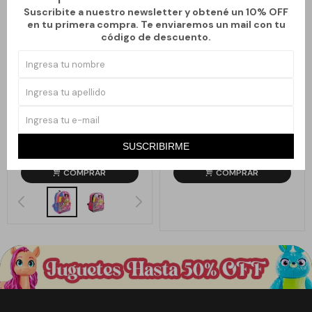
Suscribite a nuestro newsletter y obtené un 10% OFF
en tu primera compra. Te enviaremos un mail con tu
código de descuento.
Llega
MAÑANA
Llega
MAÑANA
MOCHILA INFANTIL BARBIE -
MOCHILA INFANTIL BARBIE CON
ROSA - CELESTE
CARRITO - ROSA - CELESTE
SUSCRIBIRME
790
1.390
$
$