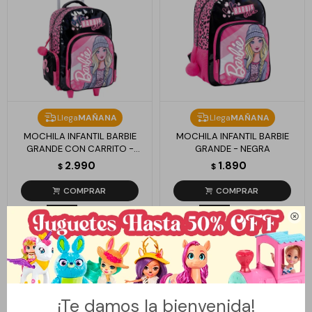
Llega
MAÑANA
Llega
MAÑANA
MOCHILA INFANTIL BARBIE
MOCHILA INFANTIL BARBIE
GRANDE CON CARRITO -
GRANDE - NEGRA
NEGRO
2.990
1.890
$
$

¡Te damos la bienvenida!