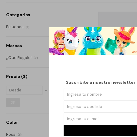
Categorías
Peluches
(1)
Marcas
¿Que Regalo!
(2)
Precio
($)
Suscribite a nuestro newsletter
OK
Color
ALMOHADÓN CH
Rosa
(5)