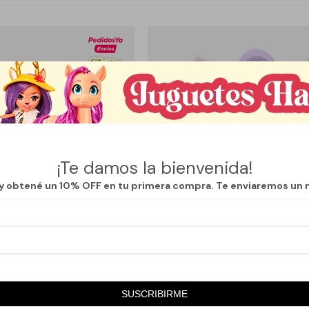
¡Te damos la bienvenida!
 y obtené un 10% OFF en tu primera compra. Te enviaremos un 
Llega
MAÑANA
Llega
MAÑANA
ICO CORAZÓN - BLANCO
ALCANCÍA INFANTIL UNICORNIO 
SUSCRIBIRME