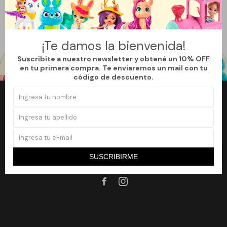
Quitar filtros
Filtrando por:
Vehículos
Color:
Verde
Te recomendamos quitar:
Color:
Verde
¡Te damos la bienvenida!
Suscribite a nuestro newsletter y obtené un 10% OFF
en tu primera compra. Te enviaremos un mail con tu
código de descuento.
Newsletter
¡Suscribite a nuestro newsletter y accedé a un 10% off en tu primera
compra!
SUSCRIBIRME
SUSCRIBIRME

