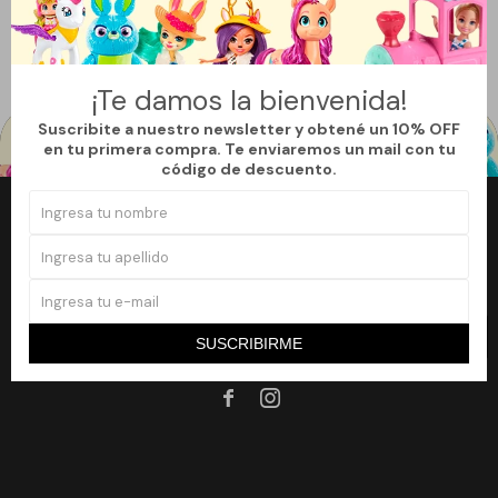
Quitar filtros
Filtrando por:
Vehículos
Color:
Naranja
Te recomendamos quitar:
Color:
Naranja
¡Te damos la bienvenida!
Suscribite a nuestro newsletter y obtené un 10% OFF
en tu primera compra. Te enviaremos un mail con tu
código de descuento.
Newsletter
¡Suscribite a nuestro newsletter y accedé a un 10% off en tu primera
compra!
SUSCRIBIRME
SUSCRIBIRME

