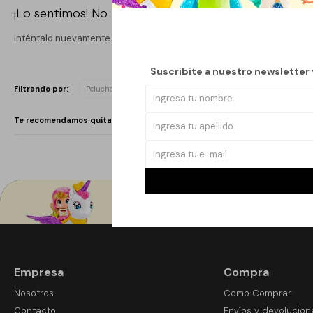
¡Lo sentimos! No hay productos en esta sección.
Inténtalo nuevamente con otros criterios de filtrado o busca en otr
Suscribite a nuestro newsletter
Quitar filtros
Filtrando por:
Peluches
Color:
Violeta
Te recomendamos quitar:
Color:
Violeta
Empresa
Compra
Nosotros
Como Comprar
Contacto
Envíos y devolucion