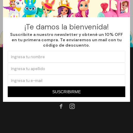
Quitar filtros
Filtrando por:
Juegos de mesa
Color:
Amarillo
Te recomendamos quitar:
Color:
Amarillo
¡Te damos la bienvenida!
Suscribite a nuestro newsletter y obtené un 10% OFF
en tu primera compra. Te enviaremos un mail con tu
código de descuento.
Newsletter
¡Suscribite a nuestro newsletter y accedé a un 10% off en tu primera
compra!
SUSCRIBIRME
SUSCRIBIRME

