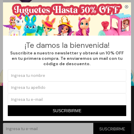

Llega
HOY
GORRO DE ABRIGO CLOCHE
MUJER - VIOLETA
690
$
¡Te damos la bienvenida!
Suscribite a nuestro newsletter y obtené un 10% OFF
en tu primera compra. Te enviaremos un mail con tu
código de descuento.
Newsletter
¡Suscribite a nuestro newsletter y accedé a un 10% off en tu primera
SUSCRIBIRME
compra!
SUSCRIBIRME