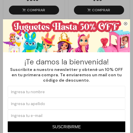

¡Te damos la bienvenida!
Suscribite a nuestro newsletter y obtené un 10% OFF
en tu primera compra. Te enviaremos un mail con tu
código de descuento.
Llega
HOY
Llega
HOY
MEDIAS DE ROMBOS - NEGRO
GORRO DE ABRIGO "M" - NEGRA
129
349
$
$
SUSCRIBIRME