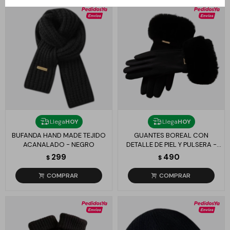
Llega
HOY
Llega
HOY
BUFANDA HAND MADE TEJIDO
GUANTES BOREAL CON
ACANALADO - NEGRO
DETALLE DE PIEL Y PULSERA -
NEGRO
299
490
$
$