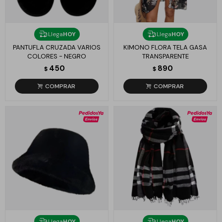
Llega
HOY
Llega
HOY
PANTUFLA CRUZADA VARIOS
KIMONO FLORA TELA GASA
COLORES - NEGRO
TRANSPARENTE
450
890
$
$
Llega
HOY
Llega
HOY