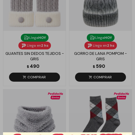
Llega
HOY
Llega
HOY
Llega en
2 hs
Llega en
2 hs
GUANTES SIN DEDOS TEJIDOS -
GORRO DE LANA POMPOM -
GRIS
GRIS
490
590
$
$