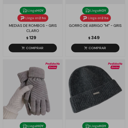
Llega
HOY
Llega
HOY
Llega en
2 hs
Llega en
2 hs
MEDIAS DE ROMBOS - GRIS
GORRO DE ABRIGO "M" - GRIS
CLARO
129
349
$
$
Llega
HOY
Llega
HOY