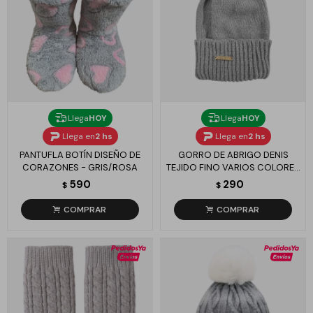
Llega
HOY
Llega
HOY
Llega en
2 hs
Llega en
2 hs
PANTUFLA BOTÍN DISEÑO DE
GORRO DE ABRIGO DENIS
CORAZONES - GRIS/ROSA
TEJIDO FINO VARIOS COLORES
- GRIS
590
290
$
$