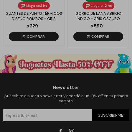
Llega en
2 hs
Llega en
2 hs
GUANTES DE PUNTO TÉRMICOS
GORRO DE LANA ABRIGO
DISEÑO ROMBOS - GRIS
ÍNDIGO - GRIS OSCURO
229
590
$
$
Newsletter
¡Suscribite a nuestro newsletter y accedé a un 10% off en tu primera
compra!
SUSCRIBIRME

