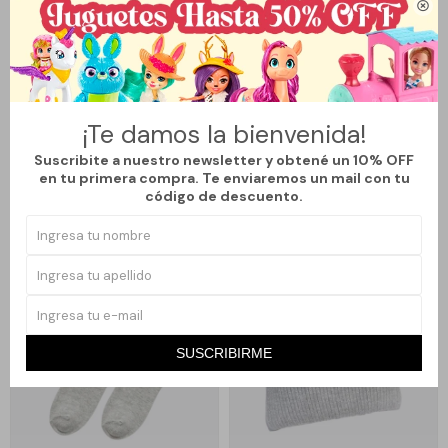

Llega
HOY
Llega
HOY
Llega en
2 hs
Llega en
2 hs
¡Te damos la bienvenida!
CUELLO BUFANDA SOFT VARIOS
MEDIAS DE ROMBOS - GRIS
COLORES - GRIS
Suscribite a nuestro newsletter y obtené un 10% OFF
349
129
en tu primera compra. Te enviaremos un mail con tu
$
$
código de descuento.
SUSCRIBIRME