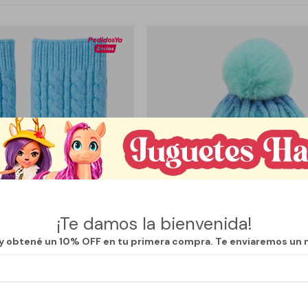
¡Te damos la bienvenida!
 y obtené un 10% OFF en tu primera compra. Te enviaremos un 
Llega
MAÑANA
Llega
MAÑANA
DEDOS TEJIDOS - CELESTE
GORRO DE LANA POMPOM - C