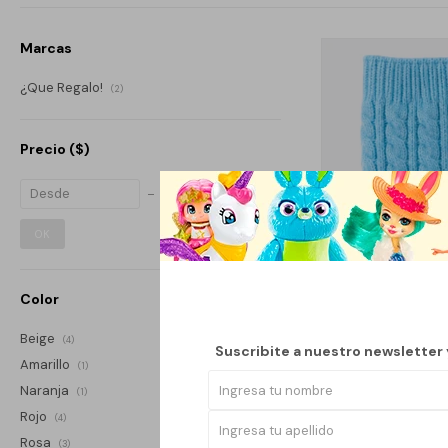
Marcas
¿Que Regalo!
(2)
Precio
($)
OK
Color
Beige
(4)
Suscribite a nuestro newsletter
Amarillo
(1)
Naranja
(1)
GUANTES SIN 
Rojo
(4)
Rosa
(3)