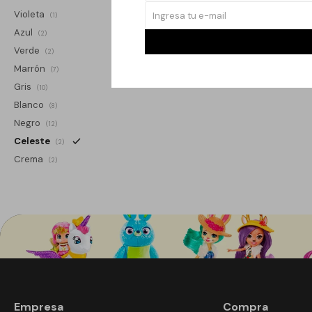
Violeta
(1)
Azul
(2)
Verde
(2)
Marrón
(7)
Gris
(10)
Blanco
(8)
Negro
(12)
Celeste
(2)
Crema
(2)
Empresa
Compra