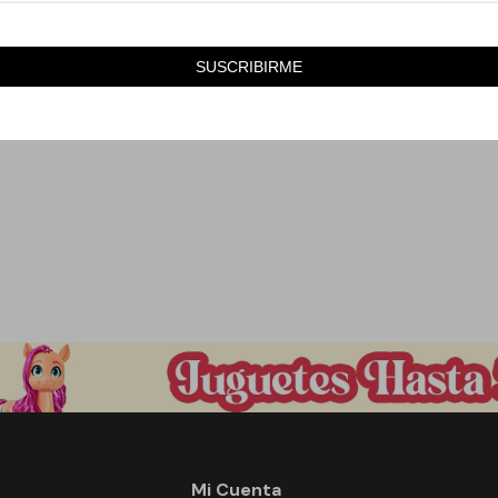
490
590
$
$
SUSCRIBIRME
Mi Cuenta