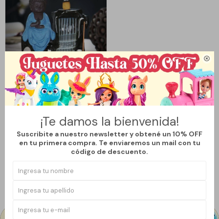

Llega
HOY
FUENTE DE HUMO BUDA ALTAR -
AZUL
¡Te damos la bienvenida!
592
$
790
$
Suscribite a nuestro newsletter y obtené un 10% OFF
25
en tu primera compra. Te enviaremos un mail con tu
código de descuento.