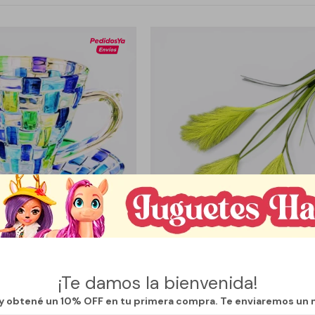
Llega
MAÑANA
Llega
MAÑANA
¡Te damos la bienvenida!
TO TIPO VITRAL COLORIDO -
RAMA TRES PLUMERILLOS ESTEPA -
 y obtené un 10% OFF en tu primera compra. Te enviaremos un 
MODELO 2