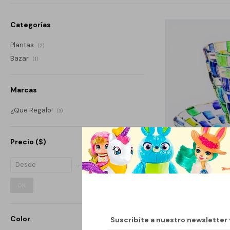
Categorías
Plantas
(2)
Bazar
(1)
Marcas
¿Que Regalo!
(3)
Precio
($)
OK
SET TAZA Y PLA
Color
Suscribite a nuestro newsletter