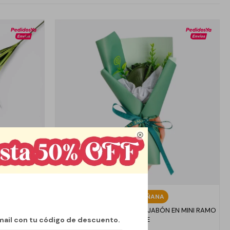

Llega
MAÑANA
 VERDE LIMA
DETALLE FLOR DE REGALO - JABÓN EN MINI RAMO
mail con tu código de descuento.
- VERDE