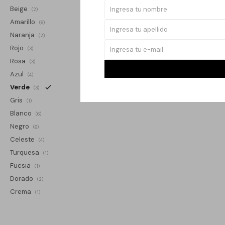
Beige
(2)
Amarillo
(6)
Naranja
(2)
Rojo
(3)
Rosa
(3)
Azul
(4)
Verde
(3)
Gris
(1)
Blanco
(6)
Negro
(6)
Celeste
(4)
Turquesa
(1)
Fucsia
(1)
Dorado
(2)
Crema
(1)