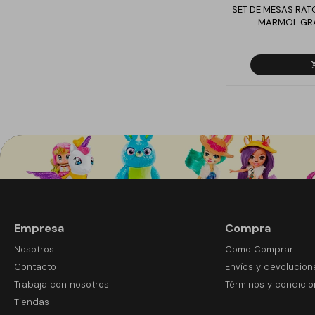
SET DE MESAS RAT
MARMOL GR
Empresa
Compra
Nosotros
Como Comprar
Contacto
Envíos y devolucion
Trabaja con nosotros
Términos y condici
Tiendas