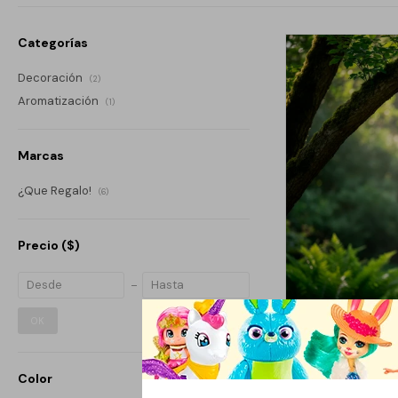
Categorías
Decoración
(2)
Aromatización
(1)
Marcas
¿Que Regalo!
(6)
Precio
($)
OK
LLAMADOR DE ÁNG
Color