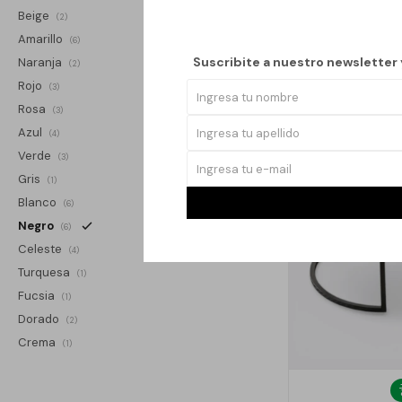
Beige
(2)
Amarillo
(6)
Suscribite a nuestro newsletter
Naranja
(2)
Rojo
(3)
Rosa
(3)
Azul
(4)
Verde
(3)
Gris
(1)
Blanco
(6)
Negro
(6)
Celeste
(4)
Turquesa
(1)
Fucsia
(1)
Dorado
(2)
Crema
(1)