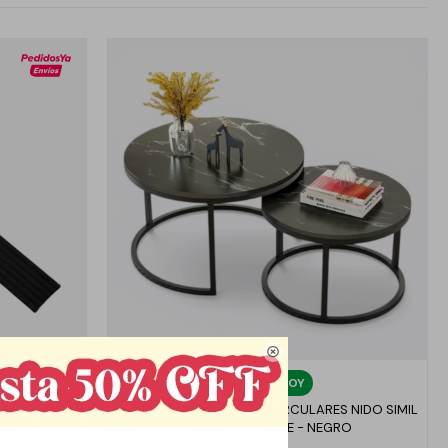

Llega
HOY
0 - NEGRO
SET DE MESAS RATONAS CIRCULARES NIDO SIMIL
MARMOL GRANDE - NEGRO