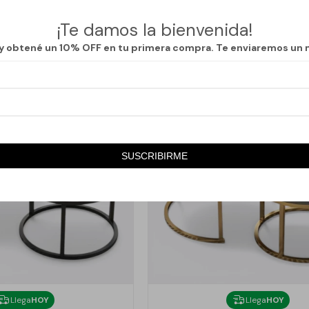
790
159
$
$
¡Te damos la bienvenida!
 y obtené un 10% OFF en tu primera compra. Te enviaremos un 
SUSCRIBIRME
Llega
HOY
Llega
HOY