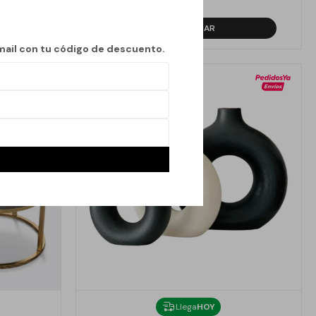
3.590
$
mail con tu código de descuento.
Llega
HOY