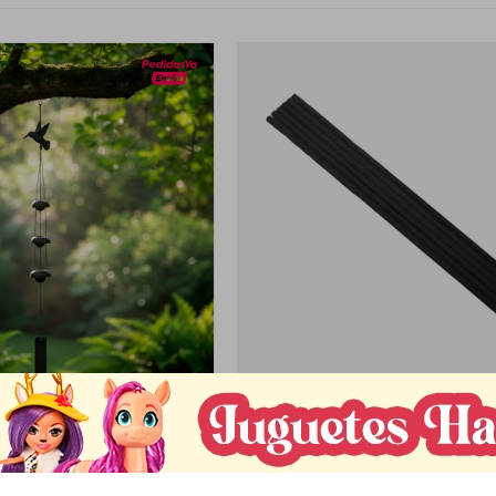
Llega
HOY
Llega
HOY
ELES 3 CAMPANAS Y COLIBRÍ
VARILLAS DE BAMBÚ REPUESTO X1