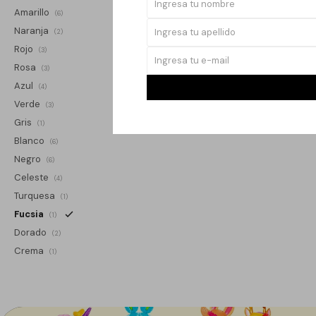
Amarillo
(6)
Naranja
(2)
Rojo
(3)
Rosa
(3)
Azul
(4)
Verde
(3)
Gris
(1)
Blanco
(6)
Negro
(6)
Celeste
(4)
Turquesa
(1)
Fucsia
(1)
Dorado
(2)
Crema
(1)