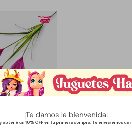
¡Te damos la bienvenida!
Llega
MAÑANA
MERILLOS ESTEPA - FUCSIA
 y obtené un 10% OFF en tu primera compra. Te enviaremos un 