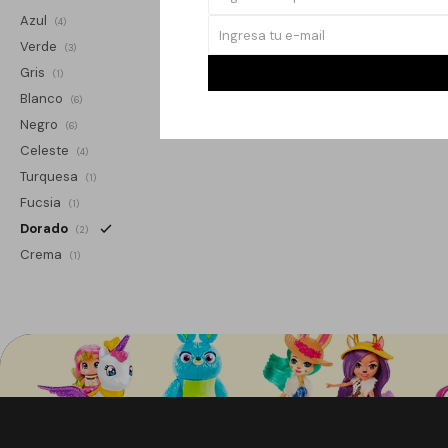
Azul
(4)
Verde
(3)
Gris
(1)
Blanco
(6)
Negro
(6)
Celeste
(4)
Turquesa
(1)
Fucsia
(1)
Dorado
(2)
Crema
(1)