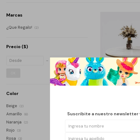
Marcas
¿Que Regalo!
(2)
Precio
($)
OK
Color
Beige
(2)
Suscribite a nuestro newsletter
Amarillo
(6)
Naranja
(2)
SET DE MESAS RAT
Rojo
(3)
MARMOL GRA
Rosa
(3)