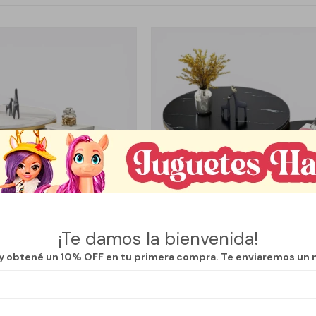
¡Te damos la bienvenida!
 y obtené un 10% OFF en tu primera compra. Te enviaremos un 
Llega
HOY
Llega
HOY
ONAS CIRCULARES NIDO SIMIL
SET DE MESAS RATONAS CIRCULARES
NDE - BLANCO/DORADO
MARMOL GRANDE - NEGRO/