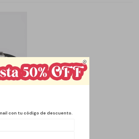

mail con tu código de descuento.
 NIDO SIMIL
DORADO