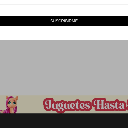
3.590
3.590
$
$
SUSCRIBIRME