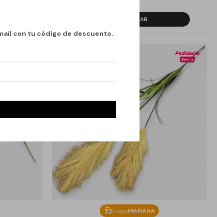
349
$
mail con tu código de descuento.
Llega
MAÑANA