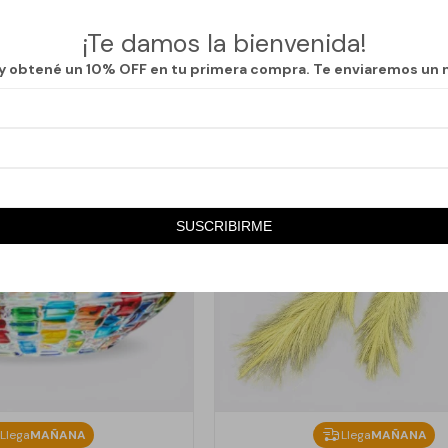
990
790
$
$
¡Te damos la bienvenida!
 y obtené un 10% OFF en tu primera compra. Te enviaremos un 
SUSCRIBIRME
Llega
MAÑANA
Llega
MAÑANA