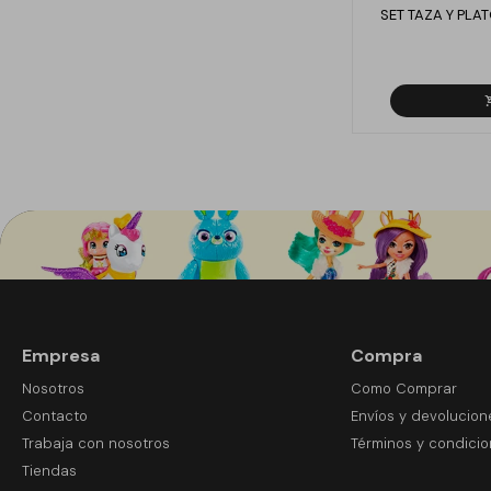
SET TAZA Y PLA
Empresa
Compra
Nosotros
Como Comprar
Contacto
Envíos y devolucion
Trabaja con nosotros
Términos y condici
Tiendas