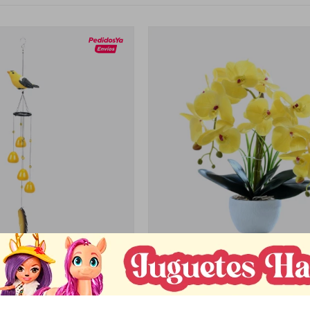
Llega
MAÑANA
Llega
MAÑANA
NGELES AVES - AMARILLO
ORQUIDEA ARTIFICIAL CON MACET
AMARILLO