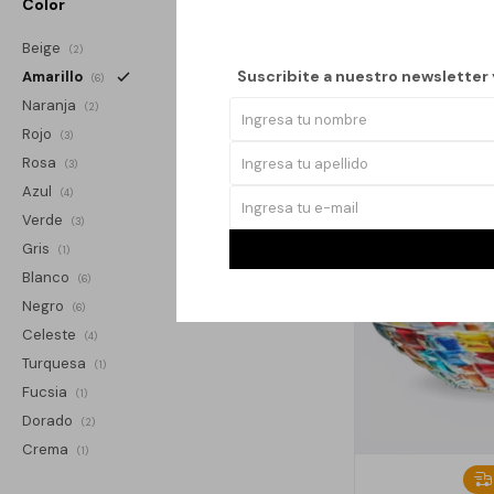
Color
Beige
(2)
Suscribite a nuestro newsletter
Amarillo
(6)
Naranja
(2)
Rojo
(3)
Rosa
(3)
Azul
(4)
Verde
(3)
Gris
(1)
Blanco
(6)
Negro
(6)
Celeste
(4)
Turquesa
(1)
Fucsia
(1)
Dorado
(2)
Crema
(1)