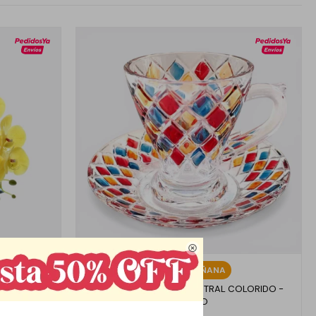

Llega
MAÑANA
A BLANCA -
SET TAZA Y PLATO TIPO VITRAL COLORIDO -
MODELO