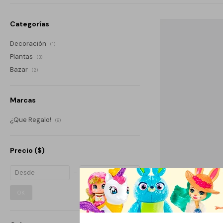
Categorías
Decoración
(1)
Plantas
(3)
Bazar
(2)
Marcas
¿Que Regalo!
(6)
Precio
($)
OK
LLAMADOR DE Á