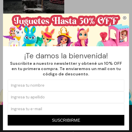

Llega
HOY
FUENTE DE HUMO BUDA -
SENTADO - AMARILLO
390
$
¡Te damos la bienvenida!
Suscribite a nuestro newsletter y obtené un 10% OFF
en tu primera compra. Te enviaremos un mail con tu
código de descuento.
Newsletter
SUSCRIBIRME
¡Suscribite a nuestro newsletter y accedé a un 10% off en tu primera