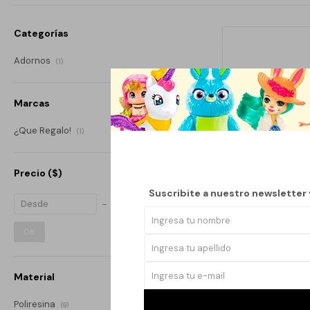
Categorías
Adornos
(1)
Marcas
¿Que Regalo!
(1)
Precio
($)
Suscribite a nuestro newsletter
OK
Material
ATRAPAS
Poliresina
(9)