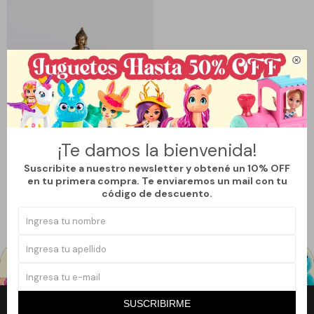

Llega
LUNES
¡Te damos la bienvenida!
SET DECORATIVO BUDA ZEN
CON PORTAVELAS Y BANDEJA
Suscribite a nuestro newsletter y obtené un 10% OFF
CENTRO MESA
en tu primera compra. Te enviaremos un mail con tu
1.090
$
código de descuento.
SUSCRIBIRME