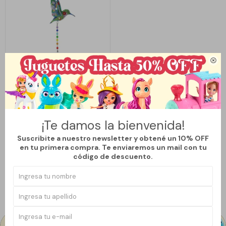

Llega
LUNES
CREA TU ATRAPASOL DE GEMAS
DIY - COLIBRÍ
¡Te damos la bienvenida!
416
$
490
$
Suscribite a nuestro newsletter y obtené un 10% OFF
15
en tu primera compra. Te enviaremos un mail con tu
código de descuento.