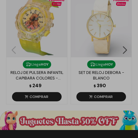
Llega
HOY
Llega
HOY
RELOJ DE PULSERA INFANTIL
SET DE RELOJ DEBORA -
CAPIBARA COLORES -
BLANCO
AMARILLO
249
390
$
$