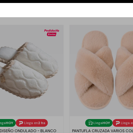
lega
HOY
Llega en
2 hs
Llega
HOY
Llega 
 DISEÑO ONDULADO - BLANCO
PANTUFLA CRUZADA VARIOS COL