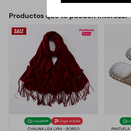
Productos que te pueden interesar
Llega
HOY
Llega en
2 hs
L
CHALINA LISA LYRA - BORDO
PANTUFLA