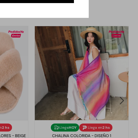
en
2 hs
Llega
HOY
Llega en
2 hs
ORES - BEIGE
CHALINA COLORIDA - DISEÑO 1