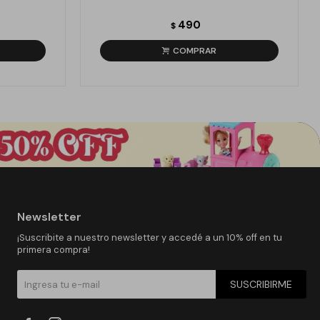
490
$
Newsletter
¡Suscribite a nuestro newsletter y accedé a un 10% off en tu
primera compra!
SUSCRIBIRME