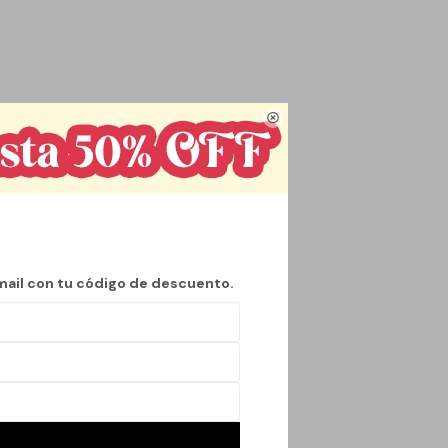

n materiales suaves y
 ligero y fácil de
o de vida. Además, su
o versátil en tu
mail con tu código de descuento.
o un uso prolongado.
uier espacio.
l para quienes