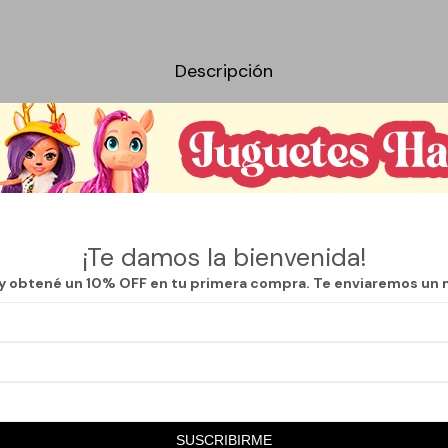
Descripción
to son la definición perfecta de comodidad y estilo. Confeccionadas co
 pensado para el hogar asegura que cada usuario disfrute de un calzado
asa o para una tarde de películas, estas pantuflas se adaptan a tu estil
¡Te damos la bienvenida!
 combinarlas con diferentes atuendos, haciendo que sean un complement
 y obtené un 10% OFF en tu primera compra. Te enviaremos un 
rderito se destaca por su excelente acabado y durabilidad, garantizand
lo son funcionales, sino que también aportan un toque acogedor a cualq
a experiencia de confort que estas pantuflas brindan, una elección idea
 diseño.
SUSCRIBIRME