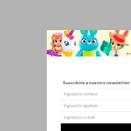
Las pantuflas Corderi
acogedores. Su diseño
usar.
Ya sea para relax en c
color neutro permite
Suscribite a nuestro newsletter
armario. El modelo Co
Estas pantuflas no so
Regálate o comparte l
valoran la calidad y el