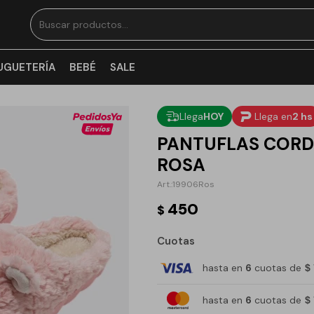
UGUETERÍA
BEBÉ
SALE
Llega
HOY
Llega en
2 hs
PANTUFLAS CORD
ROSA
19906Ros
450
$
Cuotas
hasta en
6
cuotas de
$
hasta en
6
cuotas de
$