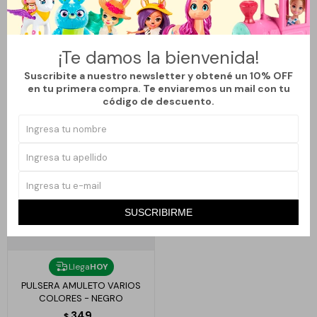
COLLAR MUJER PAVO REAL
COLLAR GEMA MUJER VARIOS
VARIOS COLORES - NEGRO
COLORES - NEGRO
390
390
$
$
¡Te damos la bienvenida!
Suscribite a nuestro newsletter y obtené un 10% OFF
en tu primera compra. Te enviaremos un mail con tu
código de descuento.
SUSCRIBIRME
Llega
HOY
PULSERA AMULETO VARIOS
COLORES - NEGRO
349
$