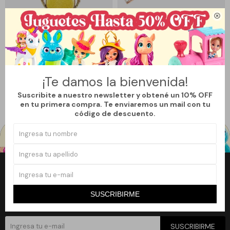

Llega
HOY
Llega
HOY
COLLAR LUNA MUJER VARIOS
PULSERA AMULETO VARIOS
COLORES - MARRÓN
COLORES - MARRÓN
390
349
$
$
¡Te damos la bienvenida!
Suscribite a nuestro newsletter y obtené un 10% OFF
en tu primera compra. Te enviaremos un mail con tu
código de descuento.
Newsletter
¡Suscribite a nuestro newsletter y accedé a un 10% off en tu primera
SUSCRIBIRME
compra!
SUSCRIBIRME